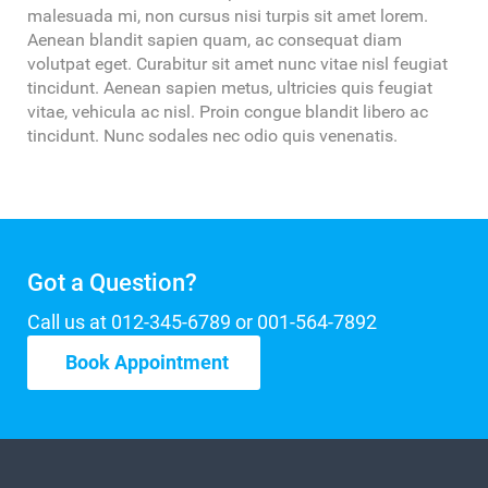
malesuada mi, non cursus nisi turpis sit amet lorem.
Aenean blandit sapien quam, ac consequat diam
volutpat eget. Curabitur sit amet nunc vitae nisl feugiat
tincidunt. Aenean sapien metus, ultricies quis feugiat
vitae, vehicula ac nisl. Proin congue blandit libero ac
tincidunt. Nunc sodales nec odio quis venenatis.
Got a Question?
Call us at 012-345-6789 or 001-564-7892
Book Appointment