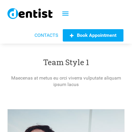
menu
Book Appointment
CONTACTS
Team Style 1
Maecenas at metus eu orci viverra vulputate aliquam
ipsum lacus